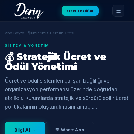
☰
Özel Teklif Al
Ana Sayfa
›
Eğitimlerimiz
›
Ücretin Ötesi
SISTEM & YÖNETIM
💰 Stratejik Ücret ve
Ödül Yönetimi
Ücret ve ödül sistemleri çalışan bağlılığı ve
organizasyon performansı üzerinde doğrudan
etkilidir. Kurumlarda stratejik ve sürdürülebilir ücret
politikalarının oluşturulmasını amaçlar.
💬 WhatsApp
Bilgi Al →