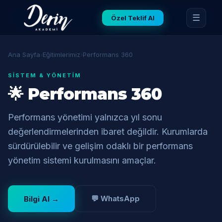
☰
Özel Teklif Al
Ana Sayfa
›
Eğitimlerimiz
›
Performans 360
SISTEM & YÖNETIM
🌟 Performans 360
Performans yönetimi yalnızca yıl sonu
değerlendirmelerinden ibaret değildir. Kurumlarda
sürdürülebilir ve gelişim odaklı bir performans
yönetim sistemi kurulmasını amaçlar.
💬 WhatsApp
Bilgi Al →