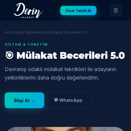
☰
Özel Teklif Al
Ana Sayfa
›
Eğitimlerimiz
›
Mülakat Becerileri 5.0
SISTEM & YÖNETIM
🎯 Mülakat Becerileri 5.0
Davranış odaklı mülakat teknikleri ile adayların
yetkinliklerini daha doğru değerlendirin.
💬 WhatsApp
Bilgi Al →