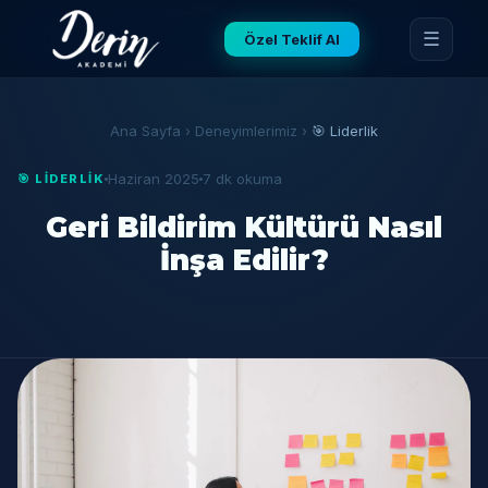
☰
Özel Teklif Al
Ana Sayfa
›
Deneyimlerimiz
›
🎯 Liderlik
Haziran 2025
7 dk okuma
🎯 LIDERLIK
Geri Bildirim Kültürü Nasıl
İnşa Edilir?